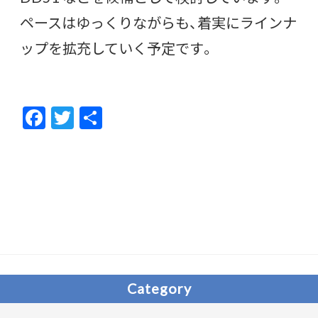
ペースはゆっくりながらも、着実にラインナ
ップを拡充していく予定です。
F
T
共
ac
w
有
e
itt
b
er
o
o
k
Category